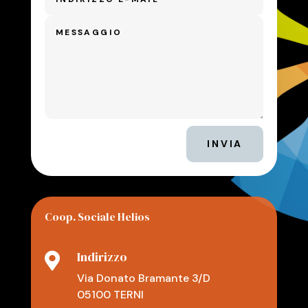
INVIA
Coop. Sociale Helios
Indirizzo

Via Donato Bramante 3/D
05100 TERNI