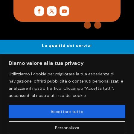
La qualità dei servizi
Privacy e Sicurezza
Diamo valore alla tua privacy
Utilizziamo i cookie per migliorare la tua esperienza di
Procedura reclami
navigazione, offrirti pubblicità o contenuti personalizzati e
analizzare il nostro traffico. Cliccando “Accetta tutti”,
Whistleblowing
acconsenti al nostro utilizzo dei cookie.
AREA RISERVATA
Accettare tutto
©2023 Helios Soc. Coop. Sociale • P.I. 00379050552 • C.F.
Personalizza
00379050552 · Rea 51224 · PEC:
info@pec.coopsocialehelios.it