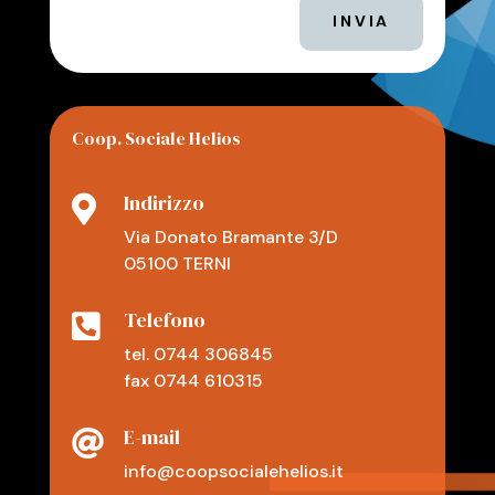
INVIA
Coop. Sociale Helios
Indirizzo

Via Donato Bramante 3/D
05100 TERNI
Telefono

tel. 0744 306845
fax 0744 610315
E-mail

info@coopsocialehelios.it