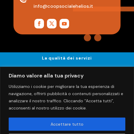
info@coopsocialehelios.it
La qualità dei servizi
Privacy e Sicurezza
Diamo valore alla tua privacy
Utilizziamo i cookie per migliorare la tua esperienza di
Procedura reclami
navigazione, offrirti pubblicità o contenuti personalizzati e
analizzare il nostro traffico. Cliccando “Accetta tutti”,
Whistleblowing
acconsenti al nostro utilizzo dei cookie.
AREA RISERVATA
Accettare tutto